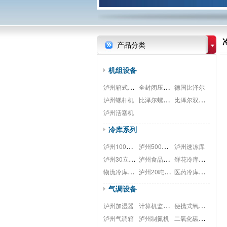
产品分类
机组设备
泸州箱式机组
全封闭压缩机
德国比泽尔
比泽尔螺杆式压缩机
比泽尔双极压缩机
泸州螺杆机
泸州活塞机
冷库系列
泸州100吨种子库
泸州500平米气调库
泸州速冻库
泸州30立方厨房双温库
泸州食品车间降温
鲜花冷库工程
物流冷库工程
泸州20吨水果保鲜
医药冷库工程
气调设备
计算机监测系统
便携式氧测试仪
泸州加湿器
二氧化碳脱除
泸州气调箱
泸州制氮机